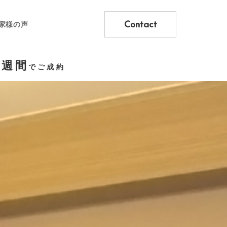
Contact
家様の声
2週間
でご成約