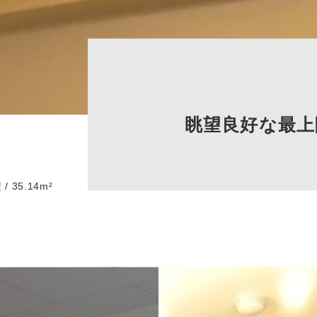
眺望良好な最上
 35.14m²