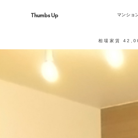
Thumbs Up
マンショ
相場家賃 42,0