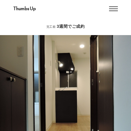
Thumbs Up
3週間でご成約
完工前