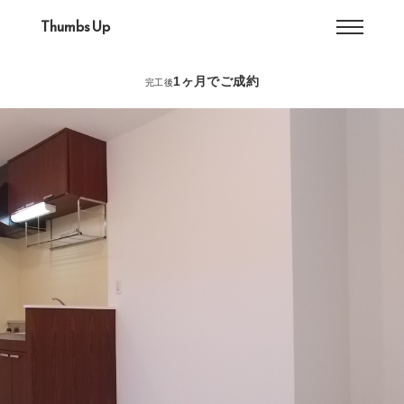
Thumbs Up
1ヶ月でご成約
完工後