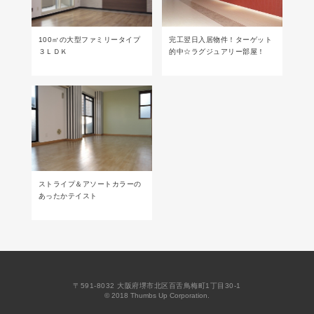
100㎡の大型ファミリータイプ
完工翌日入居物件！ターゲット
３ＬＤＫ
的中☆ラグジュアリー部屋！
ストライプ＆アソートカラーの
あったかテイスト
〒591-8032 大阪府堺市北区百舌鳥梅町1丁目30-1
© 2018 Thumbs Up Corporation.