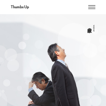
Thumbs Up
voice
の